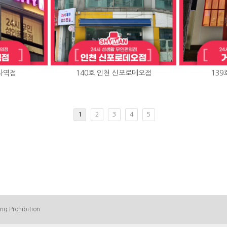
아라역점
140호 인천 신포로데오점
139
1
2
3
4
5
ing Prohibition