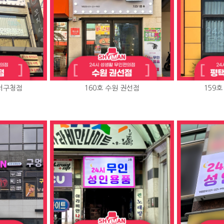
강서구청점
160호 수원 권선점
159호