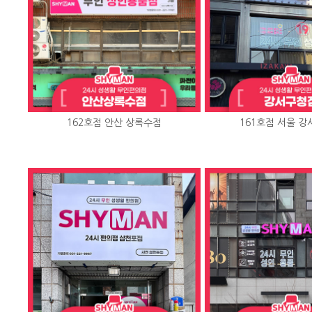
162호점 안산 상록수점
161호점 서울 