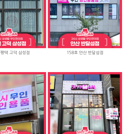
 평택 고덕 삼성점
158호 안산 반달섬점