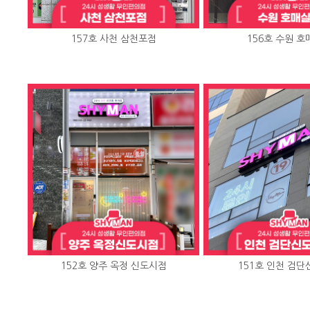
157호 사천 삼천포점
156호 수원 
152호 양주 옥정 신도시점
151호 인천 검