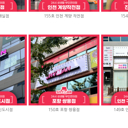
호매실점
155호 인천 계양 작전점
15
단신도시점
150호 포항 쌍용점
149호 