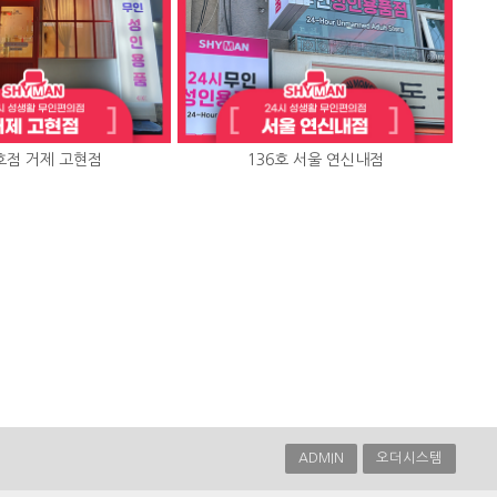
호점 거제 고현점
136호 서울 연신내점
ADMIN
오더시스템