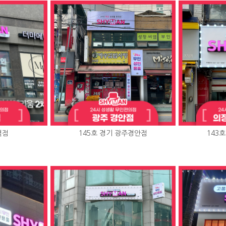
역점
145호 경기 광주경안점
143