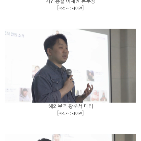
사업총괄 이재윤 본부장
[
]
작성자 : 샤이맨
해외무역 황준서 대리
[
]
작성자 : 샤이맨