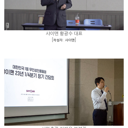
샤이맨 황광수 대표
[
]
작성자 : 샤이맨