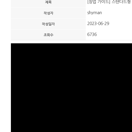
[창업 가이드] 스탠다드형
제목
shyman
작성자
2023-06-29
작성일자
6736
조회수