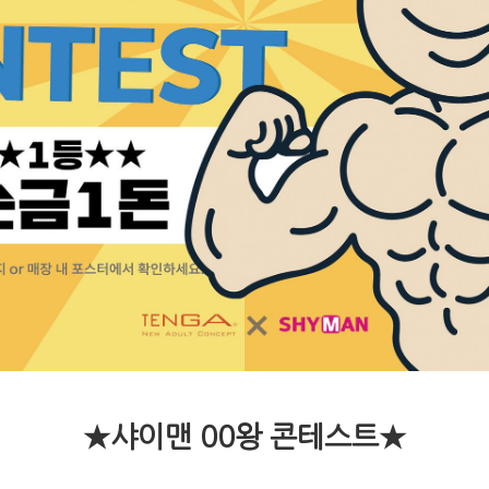
★샤이맨 00왕 콘테스트★