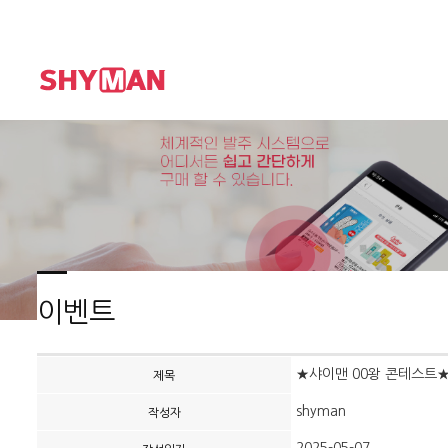
이벤트
★샤이맨 00왕 콘테스트
제목
shyman
작성자