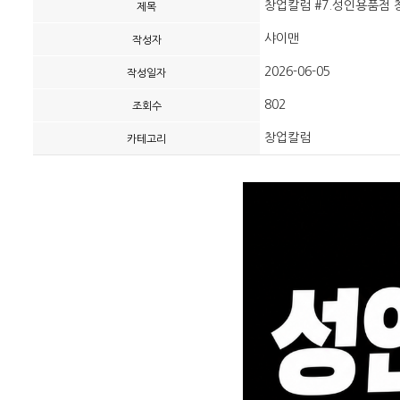
창업칼럼 #7.성인용품점 
제목
샤이맨
작성자
2026-06-05
작성일자
802
조회수
창업칼럼
카테고리